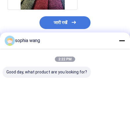
जारी रखें
sophia wang
अनुशंसित उत्पाद
2:22 PM
Good day, what product are you looking for?
असबाब लिनन सोफा कपड़ा
100% लिनन हाई टिकाउपन
होम डेको अपहोल्स्ट्र
58 इंच चौड़ाई 100% लिनन
सॉलिड सोफा फ़ैब्रिक
लिनन फैब्रिक के लि
निर्माता सस्ते लिनन 
फैब्रिक
सबसे अच्छी कीमत
सबसे अच्छी कीमत
सबसे अच्छी 