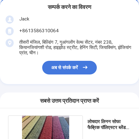
सम्पर्क करने का विवरण
Jack
+8613586310064
तीसरी मंजिल, बिल्डिंग 7, गुआंगलोंग वेल्थ सेंटर, नंबर 238,
कियानजियांगशी रोड, हाइझोउ स्ट्रीट, हेनिंग सिटी, जियाक्सिंग, झेजियांग
प्रांत, चीन।
अब से संपर्क करें
सबसे उत्तम प्रतिदान प्राप्त करें
लोचदार लिनन सोफा
फैब्रिक पॉलिएस्टर ब्लेंड
क्लॉथ एंटी फफूंदी